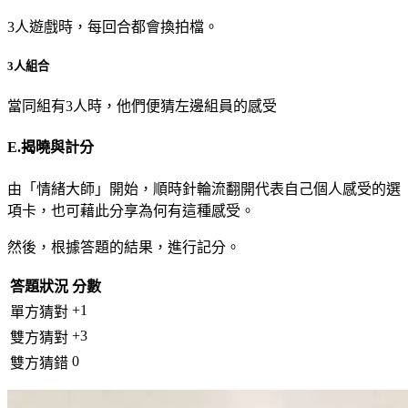
3人遊戲時，每回合都會換拍檔。
3人組合
當同組有3人時，他們便猜左邊組員的感受
E.揭曉與計分
由「情緒大師」開始，順時針輪流翻開代表自己個人感受的選
項卡，也可藉此分享為何有這種感受。
然後，根據答題的結果，進行記分。
答題狀況
分數
+1
單方猜對
+3
雙方猜對
0
雙方猜錯