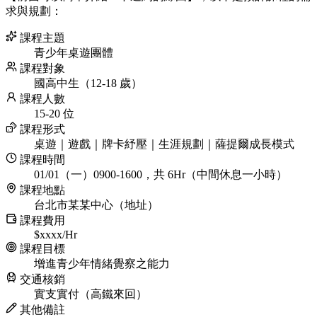
求與規劃：
課程主題
青少年桌遊團體
課程對象
國高中生（12-18 歲）
課程人數
15-20 位
課程形式
桌遊｜遊戲｜牌卡紓壓｜生涯規劃｜薩提爾成長模式
課程時間
01/01（一）0900-1600，共 6Hr（中間休息一小時）
課程地點
台北市某某中心（地址）
課程費用
$xxxx/Hr
課程目標
增進青少年情緒覺察之能力
交通核銷
實支實付（高鐵來回）
其他備註