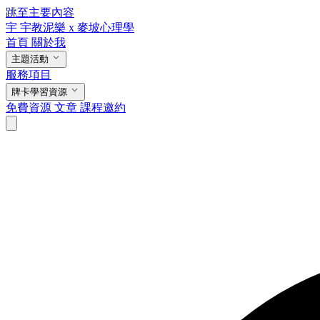
跳至主要內容
宇
宇教泥樂 x 麥坡心理學
首頁
關於我
主題活動
服務項目
牌卡學習資源
免費資源
文章
課程邀約