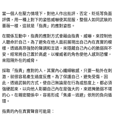
當一個人在壓力情境下，對他人作出批評、否定、貶低等負面
評價，用一種上對下的姿態威嚇使其屈服，整個人如同武裝的
薔薇一樣，這就是「指責」的應對姿態。
在關係互動中，指責的應對方式會藉由指責、威嚇，來控制他
人聽命於自己。為了避免在他人面前展現出自己內在真實的模
樣，透過高昂強勢的聲調和言語，來隱藏自己內心的脆弱與不
安。經常將自己置於高處，以權威者的角色使他人感到恐懼，
來阻隔外在的威脅。
採取「指責」應對的人，其實內心纖細敏感，只要一點外在刺
激，就很容易產生過度反應。為了保護自己，避免受傷，因
此，透過武裝的方式，使自己無論是在行為或態度上，都必須
強硬起來，以向他人彰顯自己內在是強大的，來遮掩脆弱不堪
的心。在親密關係中，容易形成「焦慮－逃避」依附的負向循
環。
指責的內在真實聲音可能是：