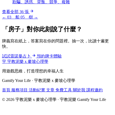
欺騙、誘惑、背叛、競爭、複雜
查看全部 36 張
← 03 船
05 樹 →
「房子」對你此刻說了什麼？
牌義寫在紙上，答案寫在你的問題裡。抽一次，比讀十遍更
快。
試試雷諾曼占卜
預約牌卡體驗
宇
宇教泥樂 x 麥坡心理學
用遊戲思維，打造理想的幸福人生
Gamify Your Life · 宇教泥樂 x 麥坡心理學
首頁
服務項目
活動紀實
文章
免費工具
關於我
課程邀約
© 2026 宇教泥樂 x 麥坡心理學 · 宇教泥樂 Gamify Your Life