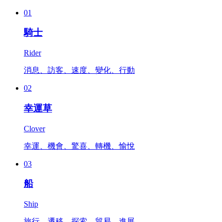
01
騎士
Rider
消息、訪客、速度、變化、行動
02
幸運草
Clover
幸運、機會、驚喜、轉機、愉悅
03
船
Ship
旅行、遷移、探索、貿易、進展