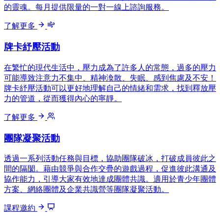
的靈魂。每月提供限量的一對一線上諮詢服務。
了解更多
牌卡紓壓活動
在繁忙的現代生活中，壓力成為了許多人的常態，過多的壓力
可能導致注意力不集中、精神渙散、失眠、感到焦慮及不安！
牌卡紓壓活動可以更好地理解自己的情緒和需求，找到釋放壓
力的管道，從而獲得內心的寧靜。
了解更多
團隊凝聚活動
透過一系列活動任務與目標，協助團隊破冰，打破成員彼此之
間的隔閡。藉由競爭與合作交疊的遊戲過程，促進彼此溝通及
協作能力，引導大家有效地達成團體共識。適用於青少年團體
方案、網絡團體及企業共識營等團隊凝聚活動。
課程邀約